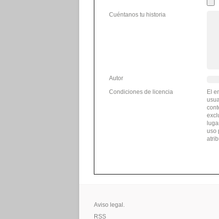
Cuéntanos tu historia
Autor
Condiciones de licencia
El e
usua
cont
excl
luga
uso 
atri
Aviso legal.
RSS