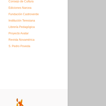
Consejo de Cultura
Ediciones Narcea
Fundación Castroverde
Institución Teresiana
Librería Pedagógica
Proyecto Avatar
Revista Novamérica
S. Pedro Poveda